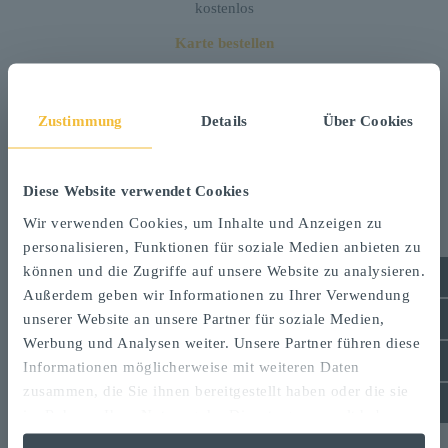
kostenlos
Karte bestellen
Zustimmung
Details
Über Cookies
RadErlebnisKarte
Diese Website verwendet Cookies
Rundtouren und Fernradwege
Wir verwenden Cookies, um Inhalte und Anzeigen zu
personalisieren, Funktionen für soziale Medien anbieten zu
mit Radwegenetz, Tourenvorschlägen & Radservices
können und die Zugriffe auf unsere Website zu analysieren.
Außerdem geben wir Informationen zu Ihrer Verwendung
kostenlos
unserer Website an unsere Partner für soziale Medien,
Karte bestellen
Werbung und Analysen weiter. Unsere Partner führen diese
Informationen möglicherweise mit weiteren Daten
zusammen, die Sie ihnen bereitgestellt haben oder die sie
Topografische FahrradKarte
im Rahmen Ihrer Nutzung der Dienste gesammelt haben.
HeilbronnerLand