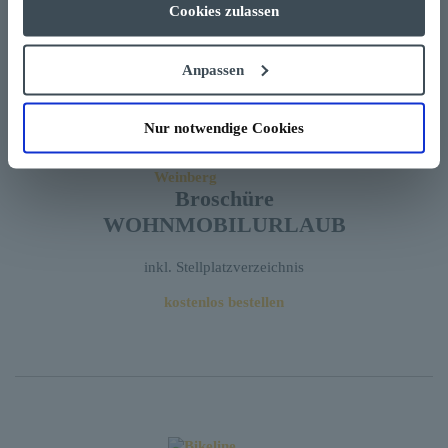
Impressum
Datenschutz
Cookies zulassen
mit Radwegenetz, Tourenvorschlägen & Radservices
6,90 €
Anpassen
Karte bestellen
Nur notwendige Cookies
Broschüre
WOHNMOBILURLAUB
inkl. Stellplatzverzeichnis
kostenlos bestellen